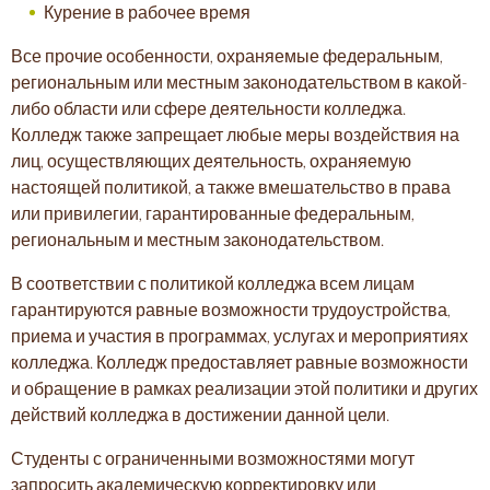
Курение в рабочее время
Все прочие особенности, охраняемые федеральным,
региональным или местным законодательством в какой-
либо области или сфере деятельности колледжа.
Колледж также запрещает любые меры воздействия на
лиц, осуществляющих деятельность, охраняемую
настоящей политикой, а также вмешательство в права
или привилегии, гарантированные федеральным,
региональным и местным законодательством.
В соответствии с политикой колледжа всем лицам
гарантируются равные возможности трудоустройства,
приема и участия в программах, услугах и мероприятиях
колледжа. Колледж предоставляет равные возможности
и обращение в рамках реализации этой политики и других
действий колледжа в достижении данной цели.
Студенты с ограниченными возможностями могут
запросить академическую корректировку или