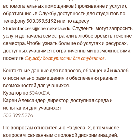
вспомогательных помощников (проживание и услуги),
обратившись в Службу доступности для студентов по
телефону 503.399.5192 или по адресу
Studentaccess@chemeketa.edu. Студенты могут запросить
услуги до начала семестра или в любое время в течение
семестра. Чтобы узнать больше об услугах и ресурсах,
доступных учащимся с ограниченными возможностями,
Службу доступности для студентов
посетите
.
Контактные данные для вопросов, обращений и жалоб
относительно размещения и обеспечения равных
возможностей для учащихся:
Куратор по 504/ADA
Карен Александер, директор, доступная среда и
испытания для учащихся
503.399.5276
По вопросам относительно Раздела IX, в том числе
вопросам, связанным с половой дискриминацией,