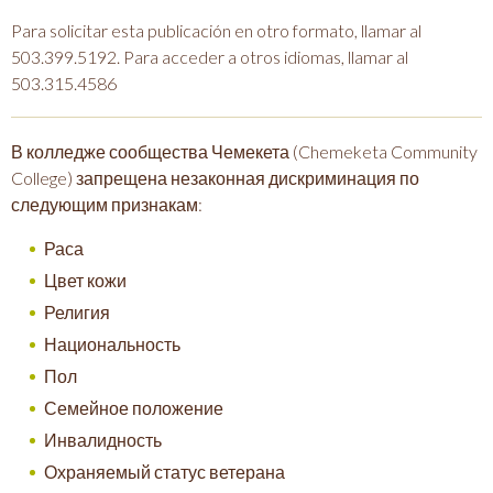
Para solicitar esta publicación en otro formato, llamar al
503.399.5192. Para acceder a otros idiomas, llamar al
503.315.4586
В колледже сообщества Чемекета (Chemeketa Community
College) запрещена незаконная дискриминация по
следующим признакам:
Раса
Цвет кожи
Религия
Национальность
Пол
Семейное положение
Инвалидность
Охраняемый статус ветерана