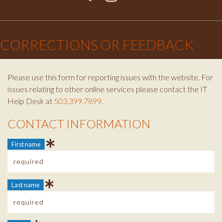
Facebook
Instagram
Twitter
×
CORRECTIONS OR FEEDBACK
Please use this form for reporting issues with the website. For
issues relating to other online services please contact the IT
Help Desk at
503.399.7899
.
CONTACT INFORMATION
Contact Info
First name
Last name