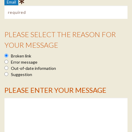
Email
PLEASE SELECT THE REASON FOR
Reason Info
YOUR MESSAGE
Broken link
Error message
Out-of-date information
Suggestion
PLEASE ENTER YOUR MESSAGE
Message Info