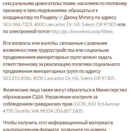
сексуальными домогательствами, насилием по половому
признаку и преследованиями, обращаться к
координатору по Разделу IX Джону Мэтису по адресу
503-584-7323, 4000 Lancaster Dr. NE, Salem, OR 97305 или
по электронной почте http://go.chemeketa.edu/titleix.
Все вопросы или жалобы, связанные с равными
возможностями трудоустройства или социальым
продвижением миноритарных групп можно задать
ответственному за реализацию политики социального
продвижения миноритарных групп по адресу
503.315.4586, 4000 Lancaster Dr. NE, Salem OR 97305.
Физические лица также могут обратиться в Министерство
образования США, Управление контроля за
соблюдением гражданских прав (OCR), 810 3rd Avenue
#750, Seattle, WA 98104, 206.607.1600.
Чтобы получить этот информационный материал в
альтернативном формате, позвоните по номеру