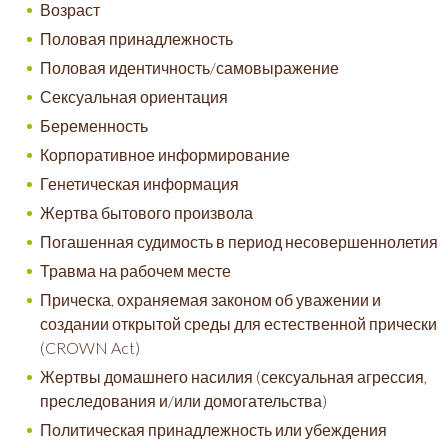
Возраст
Половая принадлежность
Половая идентичность/самовыражение
Сексуальная ориентация
Беременность
Корпоративное информирование
Генетическая информация
Жертва бытового произвола
Погашенная судимость в период несовершеннолетия
Травма на рабочем месте
Прическа, охраняемая законом об уважении и
создании открытой среды для естественной прически
(CROWN Act)
Жертвы домашнего насилия (сексуальная агрессия,
преследования и/или домогательства)
Политическая принадлежность или убеждения